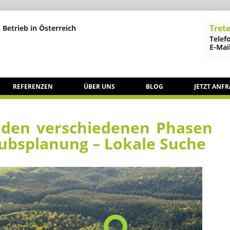
Trete
 Betrieb in Österreich
Telef
E-Mail
REFERENZEN
ÜBER UNS
BLOG
JETZT ANF
n den verschiedenen Phasen
aubsplanung – Lokale Suche