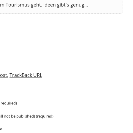
 im Tourismus geht. Ideen gibt's genug...
ost.
TrackBack
URL
required)
ill not be published) (required)
te