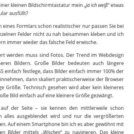
einer kleinen Bildschirmtastatur mein „
ja ich weiß
“ etwas
lar ausfüllt?
n eines Formlars schon realistischer nur passen Sie bei
inzelnen Felder nicht zu nah beisammen kleben und ich
rn immer wieder das falsche Feld erwische.
iert werden muss sind Fotos. Der Trend im Webdesign
eren Bildern. Große Bilder bedeuten auch längere
SS einfach festlege, dass Bilder einfach immer 100% der
einnehmen, dann skaliert praktischerweise der Browser
lige Größe. Technisch gesehen wird aber kein kleineres
roße Bild einfach auf eine kleinere Größe gezwängt.
 auf der Seite – sie kennen den mittlerweile schon
n alles ausgeblendet wird und nur die vergrößerten
ken. Auf einem Smartphone bin ich es aber gewöhnt mit
n Bilder mittels „
Wischen
“ zu navigieren. Das kleine