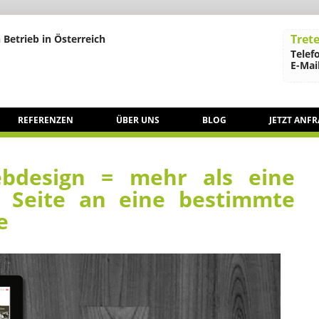
Trete
 Betrieb in Österreich
Telef
E-Mail
REFERENZEN
ÜBER UNS
BLOG
JETZT ANF
bdesign = mehr als eine
 Seite an eine bestimmte
e